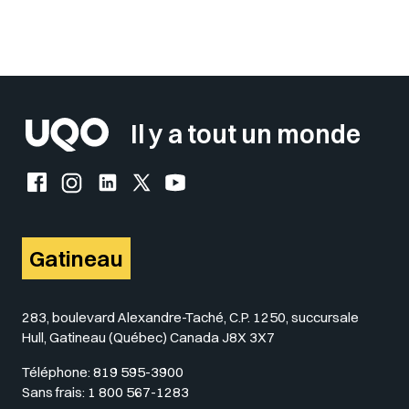
Sélectionner votre couleur de fond
Insérer un pied de page avec des
Il y a tout un monde
Facebook de l'UQO
Instagram de l'UQO
LinkedIn de l'UQO
X (Twitter) de l'UQO
YouTube de l'UQO
Gatineau
283, boulevard Alexandre-Taché, C.P. 1250, succursale
Hull, Gatineau (Québec) Canada J8X 3X7
Téléphone:
819 595-3900
Sans frais:
1 800 567-1283