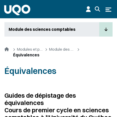
Aller au contenu principal
Ouvr
Module des sciences comptables
Accueil
Modules et premier cycle
Module des sciences comptables
Équivalences
Équivalences
Guides de dépistage des
équivalences
Cours de premier cycle en sciences