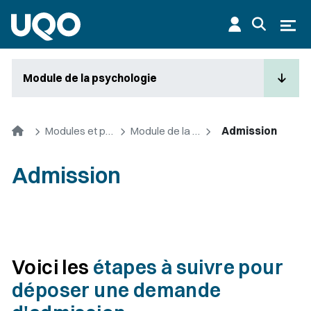
Aller au contenu principal
Ouvr
Module de la psychologie
Accueil
Modules et premier cycle
Module de la psychologie
Admission
Admission
Voici les
étapes à suivre pour
déposer une demande