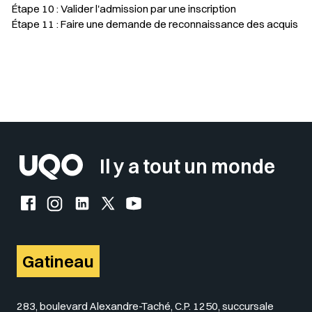
Étape 10 : Valider l'admission par une inscription
Étape 11 : Faire une demande de reconnaissance des acquis
Sélectionner votre couleur de fond
Insérer un pied de page avec des
Il y a tout un monde
Facebook de l'UQO
Instagram de l'UQO
LinkedIn de l'UQO
X (Twitter) de l'UQO
YouTube de l'UQO
Gatineau
283, boulevard Alexandre-Taché, C.P. 1250, succursale