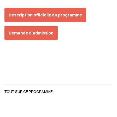
Description officielle du programme
Demande d'admission
TOUT SUR CE PROGRAMME
Sélectionner votre couleur de fond
Insérer un pied de page avec des