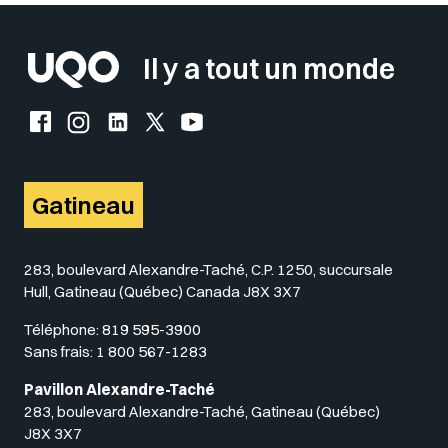
Il y a tout un monde
Facebook de l'UQO
Instagram de l'UQO
LinkedIn de l'UQO
X (Twitter) de l'UQO
YouTube de l'UQO
Gatineau
283, boulevard Alexandre-Taché, C.P. 1250, succursale
Hull, Gatineau (Québec) Canada J8X 3X7
Téléphone:
819 595-3900
Sans frais:
1 800 567-1283
Pavillon Alexandre-Taché
283, boulevard Alexandre-Taché, Gatineau (Québec)
J8X 3X7