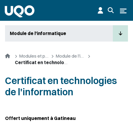
Aller au contenu principal
Ouvr
Module de l'informatique
Accueil
Modules et premier cycle
Module de l'informatique
Certificat en technologies de l'information
Certificat en technologies
de l'information
Offert uniquement à Gatineau