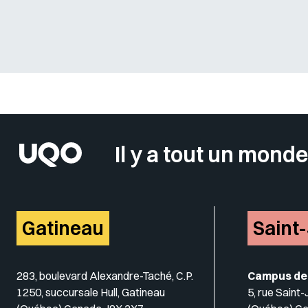
Sélectionner votre couleur de fond
Il y a tout un monde
Gatineau
Saint
283, boulevard Alexandre-Taché, C.P.
Campus de
1250, succursale Hull, Gatineau
5, rue Saint