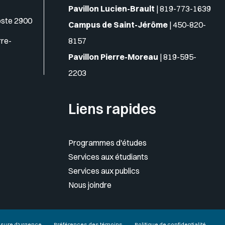
Pavillon Lucien-Brault
|
819-773-1639
oste 2900
Campus de Saint-Jérôme
|
450-820-
rre-
8157
Pavillon Pierre-Moreau
|
819-595-
2203
Liens rapides
Programmes d'études
Services aux étudiants
Services aux publics
Nous joindre
sure d'urgence
Préférences des témoins
Politique de confidentialité