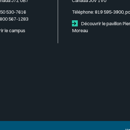
anada J7Z 0B7
Canada J0V 1V0
50 530-7616
Téléphone:
819 595-3900, p
 800 567-1283
Découvrir le pavillon Pie
ir le campus
Moreau
Me