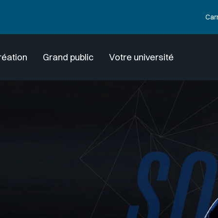
Car
réation
Grand public
Votre université