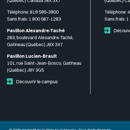
(Québec) Canada J8X 3X7
(Québec) C
Téléphone:
819 595-3900
Téléphone:
4
Sans frais:
1 800 567-1283
Sans frais:
1
Pavillon Alexandre-Taché
Découvr
283, boulevard Alexandre-Taché,
Gatineau (Québec) J8X 3X7
Pavillon Lucien-Brault
101, rue Saint-Jean-Bosco, Gatineau
(Québec) J8Y 3G5
Découvrir le campus
© 2026 Université du Québec en Outaouais - Tous droits réservés