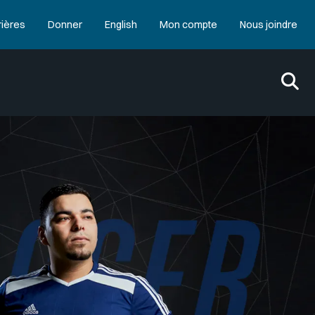
rières
Donner
English
Mon compte
Nous joindre