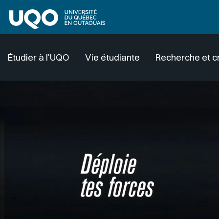
Aller au contenu principal
Étudier à l'UQO
Vie étudiante
Recherche et c