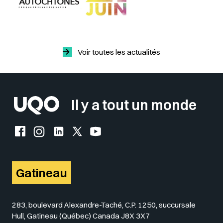
Voir toutes les actualités
Il y a tout un monde
Facebook de l'UQO
Instagram de l'UQO
LinkedIn de l'UQO
X (Twitter) de l'UQO
YouTube de l'UQO
Gatineau
283, boulevard Alexandre-Taché, C.P. 1250, succursale
Hull, Gatineau (Québec) Canada J8X 3X7