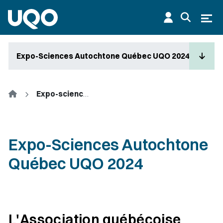
Aller au contenu principal
Ouvr
Expo-Sciences Autochtone Québec UQO 2024
Accueil
Expo-sciences autochtone
Expo-Sciences Autochtone
Québec UQO 2024
L'Association québécoise