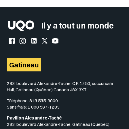
Sélectionner votre couleur de fond
Insérer un pied de page avec des
Il y a tout un monde
Facebook de l'UQO
Instagram de l'UQO
LinkedIn de l'UQO
X (Twitter) de l'UQO
YouTube de l'UQO
Gatineau
283, boulevard Alexandre-Taché, C.P. 1250, succursale
Hull, Gatineau (Québec) Canada J8X 3X7
Téléphone:
819 595-3900
Sans frais:
1 800 567-1283
Pavillon Alexandre-Taché
283, boulevard Alexandre-Taché, Gatineau (Québec)