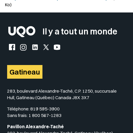
Ko)
Il y a tout un monde
Facebook de l'UQO
Instagram de l'UQO
LinkedIn de l'UQO
X (Twitter) de l'UQO
YouTube de l'UQO
Gatineau
283, boulevard Alexandre-Taché, C.P. 1250, succursale
Hull, Gatineau (Québec) Canada J8X 3X7
Téléphone:
819 595-3900
Sans frais:
1 800 567-1283
Pavillon Alexandre-Taché