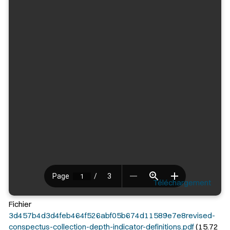
Téléchargement
Fichier
3d457b4d3d4feb464f526abf05b674d11589e7e8revised-
conspectus-collection-depth-indicator-definitions.pdf
(15.72