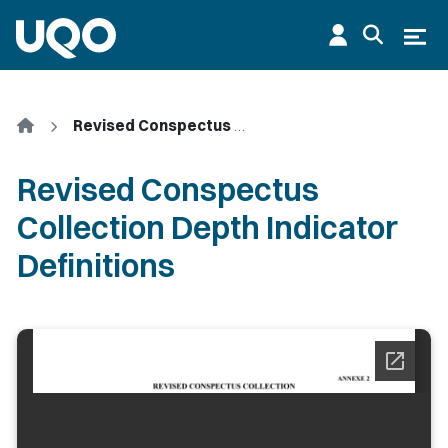
Aller au contenu principal
Ouvr
Accueil
Revised Conspectus Collection Depth Indicator Definitions
Revised Conspectus
Collection Depth Indicator
Definitions