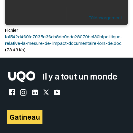
Téléchargement
Fichier
faf542d469fc7935e36cb8de9edc28070bcf30bfpolitique-
relative-la-mesure-de-limpact-documentaire-lors-de.doc
(73.43 Ko)
Il y a tout un monde
Facebook de l'UQO
Instagram de l'UQO
LinkedIn de l'UQO
X (Twitter) de l'UQO
YouTube de l'UQO
Gatineau