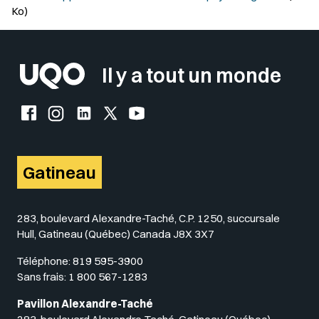
Ko)
Il y a tout un monde
Facebook de l'UQO
Instagram de l'UQO
LinkedIn de l'UQO
X (Twitter) de l'UQO
YouTube de l'UQO
Gatineau
283, boulevard Alexandre-Taché, C.P. 1250, succursale
Hull, Gatineau (Québec) Canada J8X 3X7
Téléphone:
819 595-3900
Sans frais:
1 800 567-1283
Pavillon Alexandre-Taché