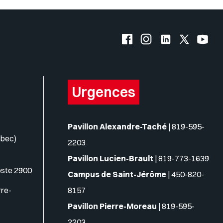
Facebook de l'UQO
Instagram de l'UQO
LinkedIn de l'
X (Twitte
YouT
Urgences
Pavillon Alexandre-Taché
|
819-595-
ébec)
2203
Pavillon Lucien-Brault
|
819-773-1639
oste 2900
Campus de Saint-Jérôme
|
450-820-
rre-
8157
Pavillon Pierre-Moreau
|
819-595-
2203