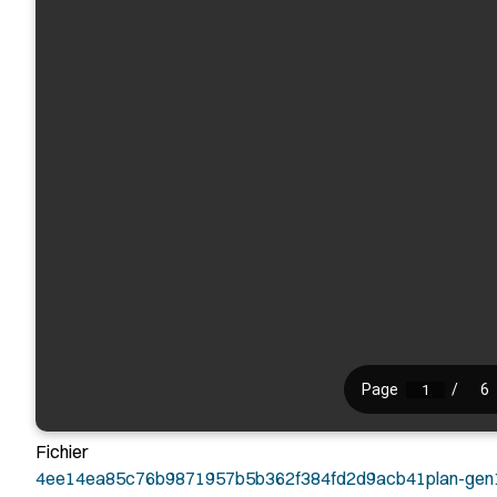
Fichier
4ee14ea85c76b9871957b5b362f384fd2d9acb41plan-gen16