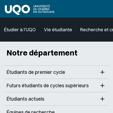
Aller au contenu principal
Étudier à l'UQO
Vie étudiante
Recherche et c
Notre département
Étudiants de premier cycle
Futurs étudiants de cycles supérieurs
Étudiants actuels
Équipes de recherche