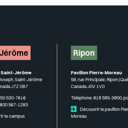
-Jérôme
Ripon
 Saint-Jérôme
Pavillon Pierre-Moreau
-Joseph, Saint-Jérôme
58, rue Principale, Ripon (Qu
anada J7Z 0B7
Canada J0V 1V0
50 530-7616
Téléphone:
819 595-3900, p
 800 567-1283
Découvrir le pavillon Pie
ir le campus
Moreau