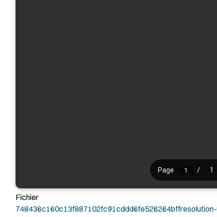
Fichier
748436c160c13f887102fc91cddd6fe526264bffresolution-