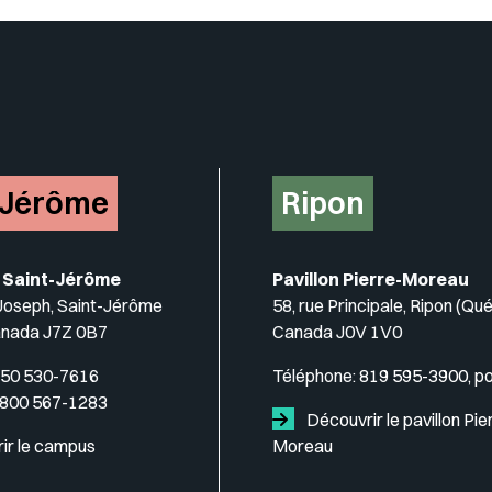
-Jérôme
Ripon
 Saint-Jérôme
Pavillon Pierre-Moreau
-Joseph, Saint-Jérôme
58, rue Principale, Ripon (Qu
anada J7Z 0B7
Canada J0V 1V0
50 530-7616
Téléphone:
819 595-3900, p
 800 567-1283
Découvrir le pavillon Pie
ir le campus
Moreau