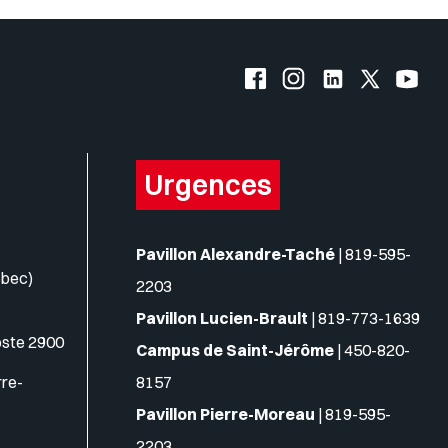
Facebook de l'UQO
Instagram de l'UQO
LinkedIn de l'
X (Twitte
YouT
Urgences
Pavillon Alexandre-Taché
|
819-595-
ébec)
2203
Pavillon Lucien-Brault
|
819-773-1639
oste 2900
Campus de Saint-Jérôme
|
450-820-
rre-
8157
Pavillon Pierre-Moreau
|
819-595-
2203