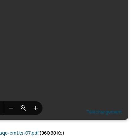
Téléchargement
uqo-cm1ts-07.pdf
(360.88 Ko)