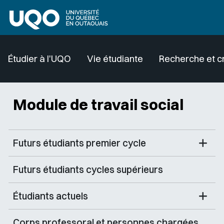
Aller au contenu principal
Étudier à l'UQO
Vie étudiante
Recherche et c
Module de travail social
Futurs étudiants premier cycle
Futurs étudiants cycles supérieurs
Étudiants actuels
Corps professoral et personnes chargées