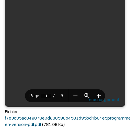
Téléchargement
Fichier
f7e3c35ac846878e9d636598b4581d95bd4b04e5programm
en-version-pdf.pdf
(781.08 Ko)