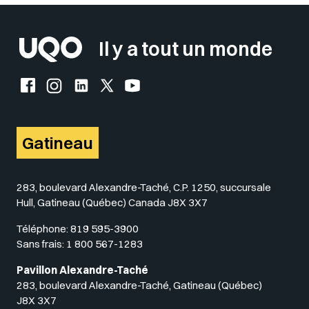
Il y a tout un monde
Facebook de l'UQO
Instagram de l'UQO
LinkedIn de l'UQO
X (Twitter) de l'UQO
YouTube de l'UQO
Gatineau
283, boulevard Alexandre-Taché, C.P. 1250, succursale
Hull, Gatineau (Québec) Canada J8X 3X7
Téléphone:
819 595-3900
Sans frais:
1 800 567-1283
Pavillon Alexandre-Taché
283, boulevard Alexandre-Taché, Gatineau (Québec)
J8X 3X7