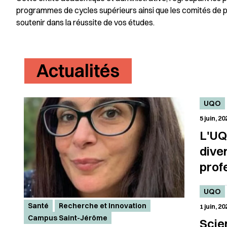
programmes de cycles supérieurs ainsi que les comités de p
soutenir dans la réussite de vos études.
Actualités
UQO
5 juin, 20
L'UQ
dive
prof
et
UQO
com
Santé
Recherche et Innovation
1 juin, 20
à la 
Campus Saint-Jérôme
Scie