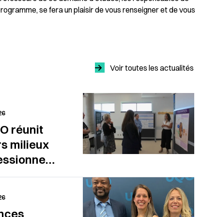
rogramme, se fera un plaisir de vous renseigner et de vous
Voir toutes les actualités
26
O réunit
rs milieux
essionnels
munautaires
26
2e édition
nces