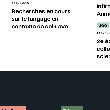
du C
5 août, 2026
infir
scie
Recherches en cours
Anni
famil
sur le langage en
reço
contexte de soin avec
UQO
bour
la spécialiste Giuditta
15 avril, 
doct
2e é
Caliendo
IRSC
coll
scie
famil
insc
cour