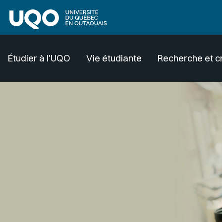
Aller au contenu principal
Étudier à l'UQO
Vie étudiante
Recherche et c