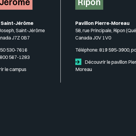
-Jérôme
Ripon
 Saint-Jérôme
Pavillon Pierre-Moreau
-Joseph, Saint-Jérôme
58, rue Principale, Ripon (Qu
anada J7Z 0B7
Canada J0V 1V0
50 530-7616
Téléphone:
819 595-3900, p
 800 567-1283
Découvrir le pavillon Pie
ir le campus
Moreau