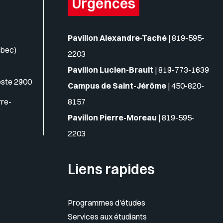
Urgences
Pavillon Alexandre-Taché
|
819-595-
ébec)
2203
Pavillon Lucien-Brault
|
819-773-1639
oste 2900
Campus de Saint-Jérôme
|
450-820-
rre-
8157
Pavillon Pierre-Moreau
|
819-595-
2203
Liens rapides
Programmes d'études
Services aux étudiants