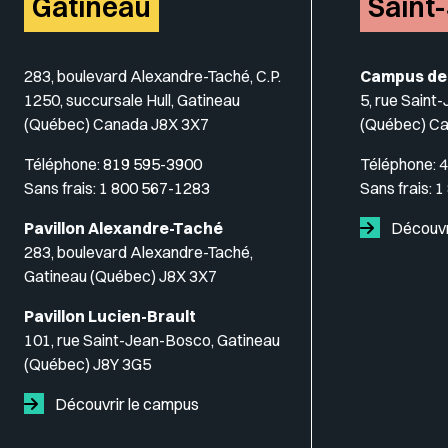
Gatineau
Saint
283, boulevard Alexandre-Taché, C.P.
Campus de
1250, succursale Hull, Gatineau
5, rue Saint
(Québec) Canada J8X 3X7
(Québec) C
Téléphone:
819 595-3900
Téléphone:
4
Sans frais:
1 800 567-1283
Sans frais:
1
Pavillon Alexandre-Taché
Découvr
283, boulevard Alexandre-Taché,
Gatineau (Québec) J8X 3X7
Pavillon Lucien-Brault
101, rue Saint-Jean-Bosco, Gatineau
(Québec) J8Y 3G5
Découvrir le campus