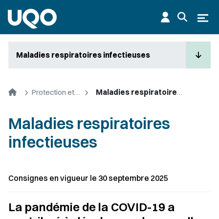
Aller au contenu principal
Ouvr
Maladies respiratoires infectieuses
Accueil
Protection et contrôle des infections
Maladies respiratoires infectieuses
Maladies respiratoires
infectieuses
Consignes en vigueur le 30 septembre 2025
La pandémie de la COVID-19 a