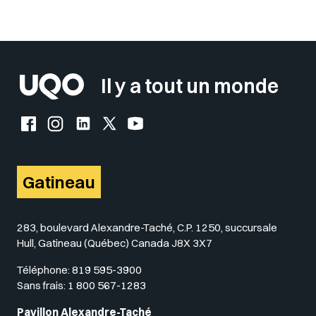
Sélectionner votre couleur de fond
Insérer un pied de page avec des
Il y a tout un monde
Facebook de l'UQO
Instagram de l'UQO
LinkedIn de l'UQO
X (Twitter) de l'UQO
YouTube de l'UQO
Gatineau
283, boulevard Alexandre-Taché, C.P. 1250, succursale
Hull, Gatineau (Québec) Canada J8X 3X7
Téléphone:
819 595-3900
Sans frais:
1 800 567-1283
Pavillon Alexandre-Taché