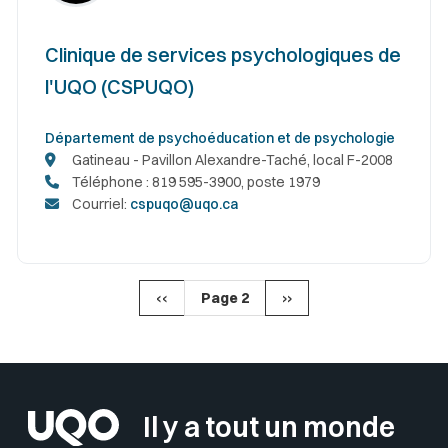
Clinique de services psychologiques de
l'UQO (CSPUQO)
Département de psychoéducation et de psychologie
Gatineau - Pavillon Alexandre-Taché, local F-2008
Téléphone : 819 595-3900, poste 1979
Courriel:
cspuqo@uqo.ca
Page précédente
Page suivante
‹‹
Page 2
››
Il y a tout un monde