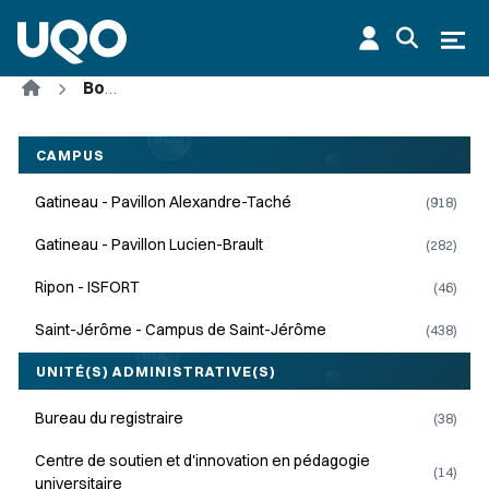
Aller au contenu principal
Ouvr
Accueil
Bottin
UQO
CAMPUS
UQO
Gatineau - Pavillon Alexandre-Taché
(918)
Gatineau - Pavillon Lucien-Brault
(282)
Ripon - ISFORT
(46)
Saint-Jérôme - Campus de Saint-Jérôme
(438)
UQO
UNITÉ(S) ADMINISTRATIVE(S)
UQO
Bureau du registraire
(38)
Centre de soutien et d'innovation en pédagogie
(14)
universitaire