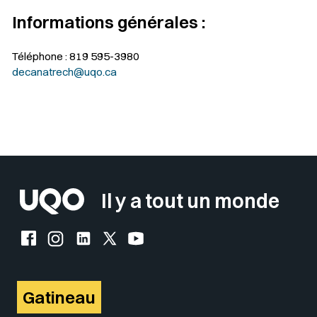
Informations générales :
Téléphone : 819 595-3980
decanatrech@uqo.ca
Il y a tout un monde
Facebook de l'UQO
Instagram de l'UQO
LinkedIn de l'UQO
X (Twitter) de l'UQO
YouTube de l'UQO
Gatineau