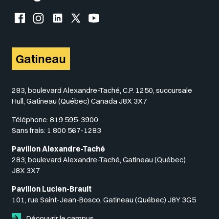
Facebook de l'UQO
Instagram de l'UQO
LinkedIn de l'UQO
X (Twitter) de l'UQO
YouTube de l'UQO
Gatineau
283, boulevard Alexandre-Taché, C.P. 1250, succursale
Hull, Gatineau (Québec) Canada J8X 3X7
Téléphone:
819 595-3900
Sans frais:
1 800 567-1283
Pavillon Alexandre-Taché
283, boulevard Alexandre-Taché, Gatineau (Québec)
J8X 3X7
Pavillon Lucien-Brault
101, rue Saint-Jean-Bosco, Gatineau (Québec) J8Y 3G5
Découvrir le campus