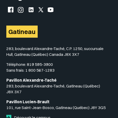
Facebook de l'UQO
Instagram de l'UQO
LinkedIn de l'UQO
X (Twitter) de l'UQO
YouTube de l'UQO
Gatineau
283, boulevard Alexandre-Taché, C.P. 1250, succursale
Hull, Gatineau (Québec) Canada J8X 3X7
Téléphone:
819 595-3900
Sans frais:
1 800 567-1283
Pavillon Alexandre-Taché
283, boulevard Alexandre-Taché, Gatineau (Québec)
J8X 3X7
Pavillon Lucien-Brault
101, rue Saint-Jean-Bosco, Gatineau (Québec) J8Y 3G5
Découvrir le campus