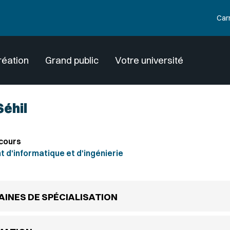
Car
réation
Grand public
Votre université
Séhil
cours
d'informatique et d'ingénierie
INES DE SPÉCIALISATION