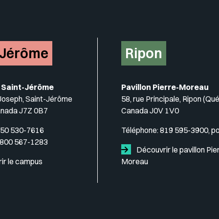
-Jérôme
Ripon
 Saint-Jérôme
Pavillon Pierre-Moreau
-Joseph, Saint-Jérôme
58, rue Principale, Ripon (Qu
anada J7Z 0B7
Canada J0V 1V0
50 530-7616
Téléphone:
819 595-3900, p
 800 567-1283
Découvrir le pavillon Pie
ir le campus
Moreau