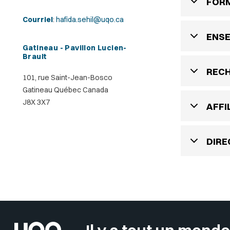
FOR
Courriel
:
hafida.sehil@uqo.ca
ENS
Gatineau - Pavillon Lucien-
Brault
REC
101, rue Saint-Jean-Bosco
Gatineau Québec Canada
J8X 3X7
AFFI
DIRE