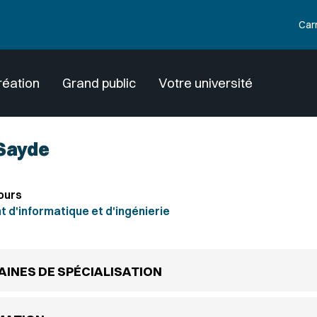
Car
réation
Grand public
Votre université
 Sayde
ours
d'informatique et d'ingénierie
INES DE SPÉCIALISATION