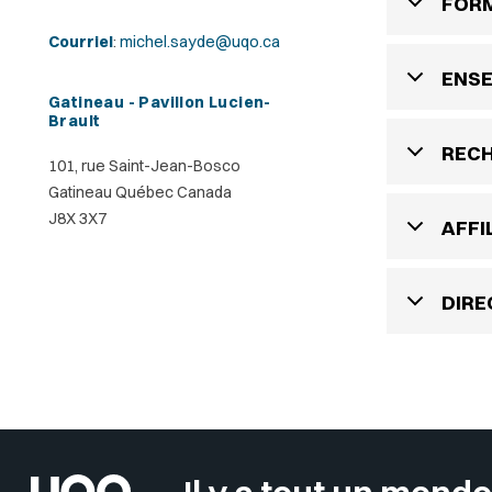
FOR
Courriel
:
michel.sayde@uqo.ca
ENS
Gatineau - Pavillon Lucien-
Brault
REC
101, rue Saint-Jean-Bosco
Gatineau Québec Canada
J8X 3X7
AFFI
DIRE