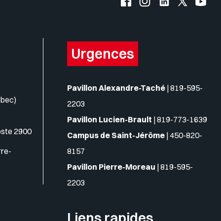
Urgences
Pavillon Alexandre-Taché
|
819-595-
ébec)
2203
Pavillon Lucien-Brault
|
819-773-1639
oste 2900
Campus de Saint-Jérôme
|
450-820-
rre-
8157
Pavillon Pierre-Moreau
|
819-595-
2203
Liens rapides