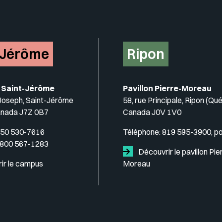
-Jérôme
Ripon
 Saint-Jérôme
Pavillon Pierre-Moreau
-Joseph, Saint-Jérôme
58, rue Principale, Ripon (Qu
anada J7Z 0B7
Canada J0V 1V0
50 530-7616
Téléphone:
819 595-3900, p
 800 567-1283
Découvrir le pavillon Pie
ir le campus
Moreau