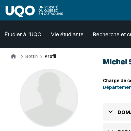
Aller au contenu principal
Étudier à l'UQO
Vie étudiante
Recherche et c
Accueil
Bottin
Profil
Michel
Chargé de c
Département 
DOMA