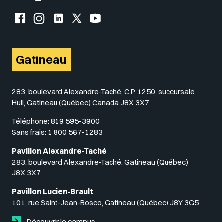
Facebook de l'UQO
Instagram de l'UQO
LinkedIn de l'UQO
X (Twitter) de l'UQO
YouTube de l'UQO
Gatineau
283, boulevard Alexandre-Taché, C.P. 1250, succursale
Hull, Gatineau (Québec) Canada J8X 3X7
Téléphone:
819 595-3900
Sans frais:
1 800 567-1283
Pavillon Alexandre-Taché
283, boulevard Alexandre-Taché, Gatineau (Québec)
J8X 3X7
Pavillon Lucien-Brault
101, rue Saint-Jean-Bosco, Gatineau (Québec) J8Y 3G5
Découvrir le campus