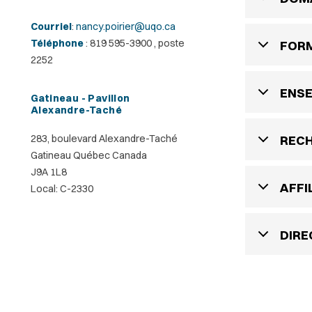
Courriel
:
nancy.poirier@uqo.ca
Téléphone
: 819 595-3900 , poste
FOR
2252
ENS
Gatineau - Pavillon
Alexandre-Taché
283, boulevard Alexandre-Taché
REC
Gatineau Québec Canada
J9A 1L8
AFFI
Local: C-2330
DIRE