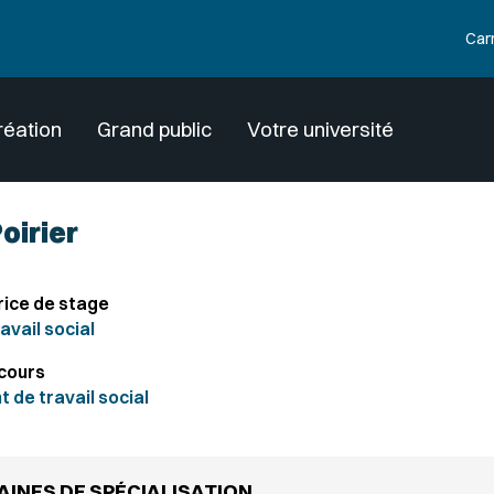
Car
réation
Grand public
Votre université
oirier
ice de stage
avail social
cours
de travail social
INES DE SPÉCIALISATION