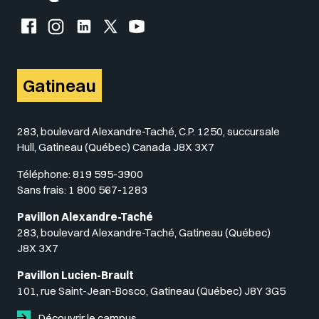
Facebook de l'UQO
Instagram de l'UQO
LinkedIn de l'UQO
X (Twitter) de l'UQO
YouTube de l'UQO
Gatineau
283, boulevard Alexandre-Taché, C.P. 1250, succursale
Hull, Gatineau (Québec) Canada J8X 3X7
Téléphone:
819 595-3900
Sans frais:
1 800 567-1283
Pavillon Alexandre-Taché
283, boulevard Alexandre-Taché, Gatineau (Québec)
J8X 3X7
Pavillon Lucien-Brault
101, rue Saint-Jean-Bosco, Gatineau (Québec) J8Y 3G5
Découvrir le campus