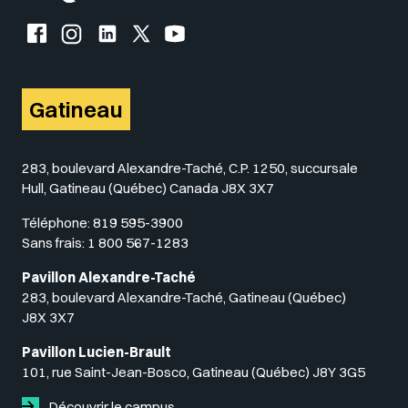
Facebook de l'UQO
Instagram de l'UQO
LinkedIn de l'UQO
X (Twitter) de l'UQO
YouTube de l'UQO
Gatineau
283, boulevard Alexandre-Taché, C.P. 1250, succursale
Hull, Gatineau (Québec) Canada J8X 3X7
Téléphone:
819 595-3900
Sans frais:
1 800 567-1283
Pavillon Alexandre-Taché
283, boulevard Alexandre-Taché, Gatineau (Québec)
J8X 3X7
Pavillon Lucien-Brault
101, rue Saint-Jean-Bosco, Gatineau (Québec) J8Y 3G5
Découvrir le campus