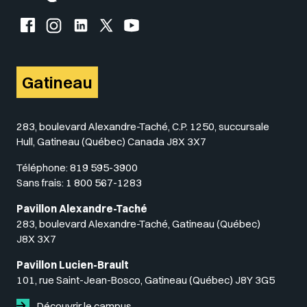
Facebook de l'UQO
Instagram de l'UQO
LinkedIn de l'UQO
X (Twitter) de l'UQO
YouTube de l'UQO
Gatineau
283, boulevard Alexandre-Taché, C.P. 1250, succursale
Hull, Gatineau (Québec) Canada J8X 3X7
Téléphone:
819 595-3900
Sans frais:
1 800 567-1283
Pavillon Alexandre-Taché
283, boulevard Alexandre-Taché, Gatineau (Québec)
J8X 3X7
Pavillon Lucien-Brault
101, rue Saint-Jean-Bosco, Gatineau (Québec) J8Y 3G5
Découvrir le campus