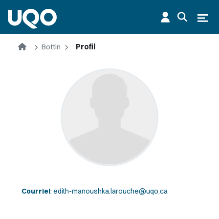
Aller au contenu principal
Ouvr
Accueil
Bottin
Profil
Courriel
:
edith-manoushka.larouche@uqo.ca