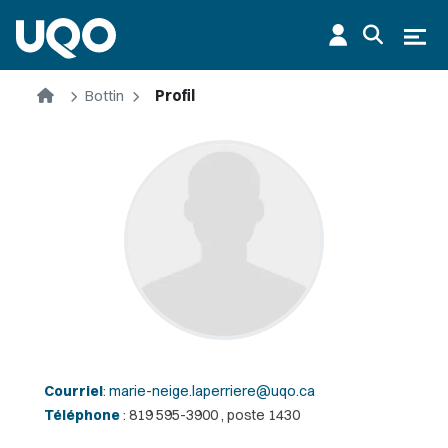
Aller au contenu principal
Ouvr
Accueil
Bottin
Profil
Courriel
:
marie-neige.laperriere@uqo.ca
Téléphone
: 819 595-3900 , poste 1430