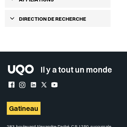
DIRECTION DE RECHERCHE
Il y a tout un monde
Facebook de l'UQO
Instagram de l'UQO
LinkedIn de l'UQO
X (Twitter) de l'UQO
YouTube de l'UQO
Gatineau
283, boulevard Alexandre-Taché, C.P. 1250, succursale