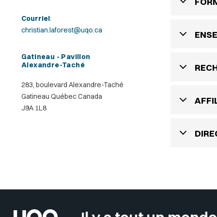
FOR
Courriel
:
christian.laforest@uqo.ca
ENS
Gatineau - Pavillon
Alexandre-Taché
REC
283, boulevard Alexandre-Taché
Gatineau Québec Canada
AFFI
J9A 1L8
DIRE