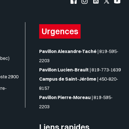
Urgences
Pavillon Alexandre-Taché
|
819-595-
ébec)
2203
Pavillon Lucien-Brault
|
819-773-1639
oste 2900
Campus de Saint-Jérôme
|
450-820-
rre-
8157
Pavillon Pierre-Moreau
|
819-595-
2203
Liens rapides