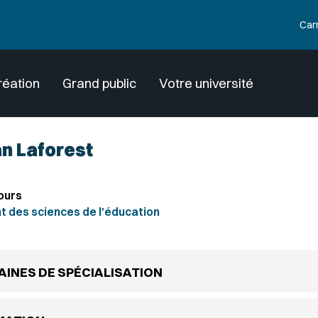
Car
réation
Grand public
Votre université
an Laforest
ours
 des sciences de l'éducation
INES DE SPÉCIALISATION