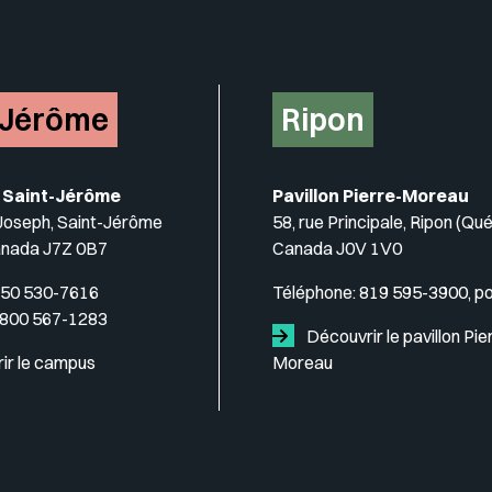
-Jérôme
Ripon
 Saint-Jérôme
Pavillon Pierre-Moreau
-Joseph, Saint-Jérôme
58, rue Principale, Ripon (Qu
anada J7Z 0B7
Canada J0V 1V0
50 530-7616
Téléphone:
819 595-3900, p
 800 567-1283
Découvrir le pavillon Pie
ir le campus
Moreau