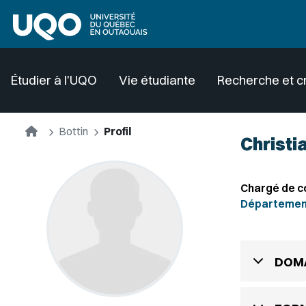
Aller au contenu principal
Étudier à l'UQO
Vie étudiante
Recherche et c
Accueil
Bottin
Profil
Christi
Chargé de c
Département
DOMA