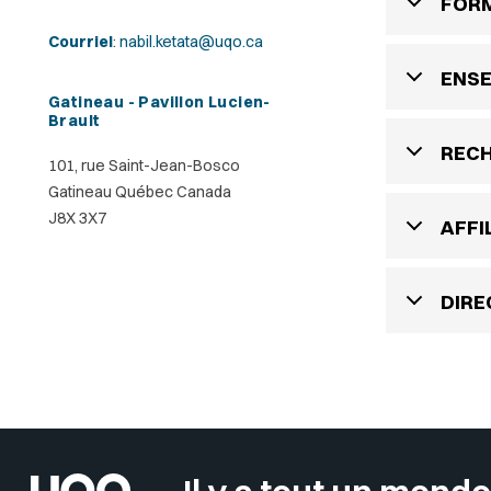
FOR
Courriel
:
nabil.ketata@uqo.ca
ENS
Gatineau - Pavillon Lucien-
Brault
REC
101, rue Saint-Jean-Bosco
Gatineau Québec Canada
J8X 3X7
AFFI
DIRE