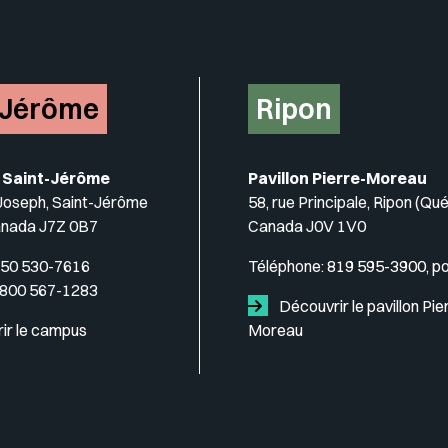
-Jérôme
Ripon
 Saint-Jérôme
Pavillon Pierre-Moreau
-Joseph, Saint-Jérôme
58, rue Principale, Ripon (Qu
anada J7Z 0B7
Canada J0V 1V0
50 530-7616
Téléphone:
819 595-3900, p
 800 567-1283
Découvrir le pavillon Pie
ir le campus
Moreau