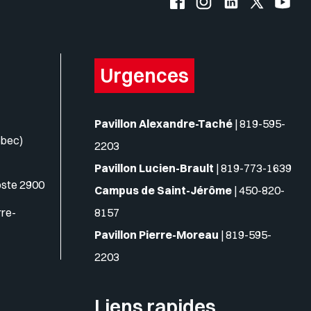
Urgences
Pavillon Alexandre-Taché
|
819-595-
ébec)
2203
Pavillon Lucien-Brault
|
819-773-1639
oste 2900
Campus de Saint-Jérôme
|
450-820-
rre-
8157
Pavillon Pierre-Moreau
|
819-595-
2203
Liens rapides