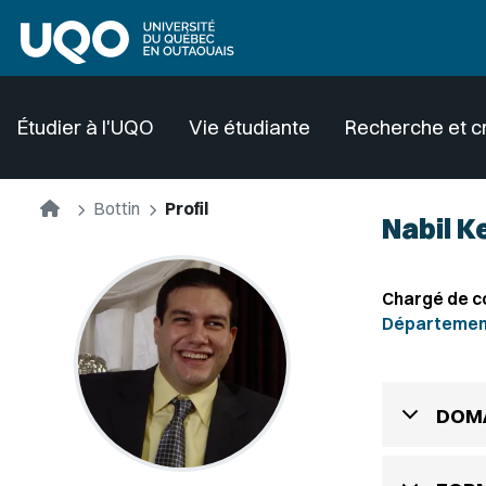
Aller au contenu principal
Étudier à l'UQO
Vie étudiante
Recherche et c
Accueil
Bottin
Profil
Nabil K
Chargé de c
Département 
DOMA