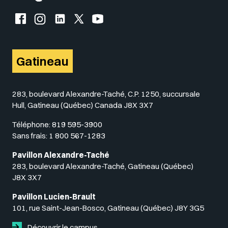
Facebook de l'UQO
Instagram de l'UQO
LinkedIn de l'UQO
X (Twitter) de l'UQO
YouTube de l'UQO
Gatineau
283, boulevard Alexandre-Taché, C.P. 1250, succursale
Hull, Gatineau (Québec) Canada J8X 3X7
Téléphone:
819 595-3900
Sans frais:
1 800 567-1283
Pavillon Alexandre-Taché
283, boulevard Alexandre-Taché, Gatineau (Québec)
J8X 3X7
Pavillon Lucien-Brault
101, rue Saint-Jean-Bosco, Gatineau (Québec) J8Y 3G5
Découvrir le campus