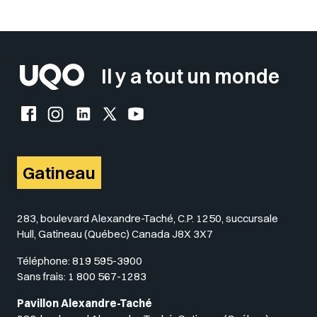
Il y a tout un monde
Facebook de l'UQO
Instagram de l'UQO
LinkedIn de l'UQO
X (Twitter) de l'UQO
YouTube de l'UQO
Gatineau
283, boulevard Alexandre-Taché, C.P. 1250, succursale
Hull, Gatineau (Québec) Canada J8X 3X7
Téléphone:
819 595-3900
Sans frais:
1 800 567-1283
Pavillon Alexandre-Taché