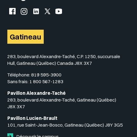
Facebook de l'UQO
Instagram de l'UQO
LinkedIn de l'UQO
X (Twitter) de l'UQO
YouTube de l'UQO
Gatineau
283, boulevard Alexandre-Taché, C.P. 1250, succursale
Hull, Gatineau (Québec) Canada J8X 3X7
Téléphone:
819 595-3900
Sans frais:
1 800 567-1283
Pavillon Alexandre-Taché
283, boulevard Alexandre-Taché, Gatineau (Québec)
J8X 3X7
Pavillon Lucien-Brault
101, rue Saint-Jean-Bosco, Gatineau (Québec) J8Y 3G5
Découvrir le campus