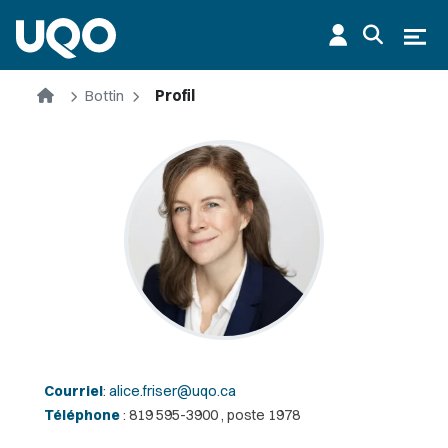
Aller au contenu principal
Ouvr
Accueil
Bottin
Profil
Courriel
:
alice.friser@uqo.ca
Téléphone
: 819 595-3900 , poste 1978