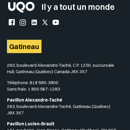
Il y a tout un monde
Facebook de l'UQO
Instagram de l'UQO
LinkedIn de l'UQO
X (Twitter) de l'UQO
YouTube de l'UQO
Gatineau
283, boulevard Alexandre-Taché, C.P. 1250, succursale
Hull, Gatineau (Québec) Canada J8X 3X7
Téléphone:
819 595-3900
Sans frais:
1 800 567-1283
Pavillon Alexandre-Taché
283, boulevard Alexandre-Taché, Gatineau (Québec)
J8X 3X7
Pavillon Lucien-Brault