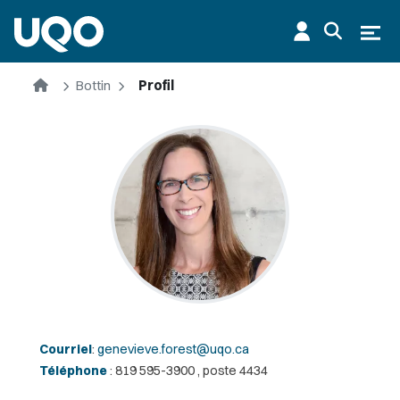
Aller au contenu principal
Ouvr
Accueil
Bottin
Profil
Courriel
:
genevieve.forest@uqo.ca
Téléphone
: 819 595-3900 , poste 4434