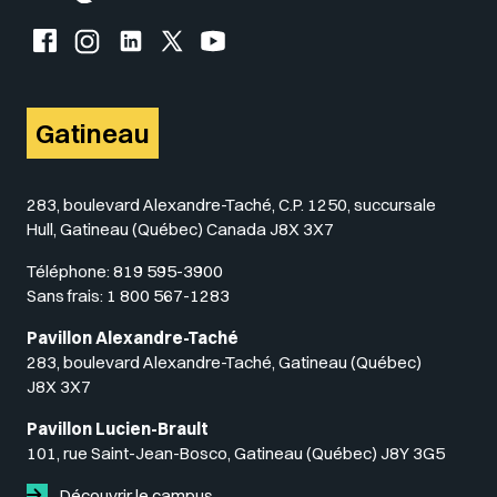
Facebook de l'UQO
Instagram de l'UQO
LinkedIn de l'UQO
X (Twitter) de l'UQO
YouTube de l'UQO
Gatineau
283, boulevard Alexandre-Taché, C.P. 1250, succursale
Hull, Gatineau (Québec) Canada J8X 3X7
Téléphone:
819 595-3900
Sans frais:
1 800 567-1283
Pavillon Alexandre-Taché
283, boulevard Alexandre-Taché, Gatineau (Québec)
J8X 3X7
Pavillon Lucien-Brault
101, rue Saint-Jean-Bosco, Gatineau (Québec) J8Y 3G5
Découvrir le campus