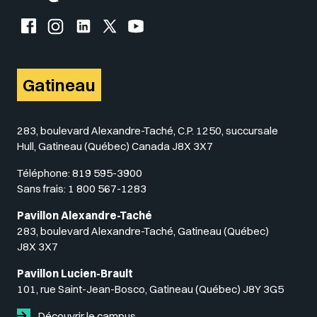
Facebook de l'UQO
Instagram de l'UQO
LinkedIn de l'UQO
X (Twitter) de l'UQO
YouTube de l'UQO
Gatineau
283, boulevard Alexandre-Taché, C.P. 1250, succursale
Hull, Gatineau (Québec) Canada J8X 3X7
Téléphone:
819 595-3900
Sans frais:
1 800 567-1283
Pavillon Alexandre-Taché
283, boulevard Alexandre-Taché, Gatineau (Québec)
J8X 3X7
Pavillon Lucien-Brault
101, rue Saint-Jean-Bosco, Gatineau (Québec) J8Y 3G5
Découvrir le campus