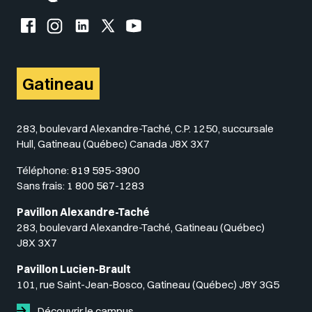
Facebook de l'UQO
Instagram de l'UQO
LinkedIn de l'UQO
X (Twitter) de l'UQO
YouTube de l'UQO
Gatineau
283, boulevard Alexandre-Taché, C.P. 1250, succursale
Hull, Gatineau (Québec) Canada J8X 3X7
Téléphone:
819 595-3900
Sans frais:
1 800 567-1283
Pavillon Alexandre-Taché
283, boulevard Alexandre-Taché, Gatineau (Québec)
J8X 3X7
Pavillon Lucien-Brault
101, rue Saint-Jean-Bosco, Gatineau (Québec) J8Y 3G5
Découvrir le campus