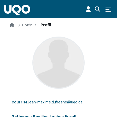
Aller au contenu principal
Ouvr
Accueil
Bottin
Profil
Courriel
:
jean-maxime.dufresne@uqo.ca
Gatineau - Pavillon Lucien-Brault