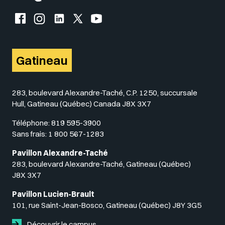
Facebook de l'UQO
Instagram de l'UQO
LinkedIn de l'UQO
X (Twitter) de l'UQO
YouTube de l'UQO
Gatineau
283, boulevard Alexandre-Taché, C.P. 1250, succursale
Hull, Gatineau (Québec) Canada J8X 3X7
Téléphone:
819 595-3900
Sans frais:
1 800 567-1283
Pavillon Alexandre-Taché
283, boulevard Alexandre-Taché, Gatineau (Québec)
J8X 3X7
Pavillon Lucien-Brault
101, rue Saint-Jean-Bosco, Gatineau (Québec) J8Y 3G5
Découvrir le campus