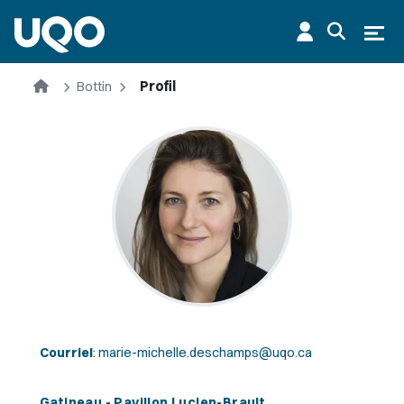
Aller au contenu principal
Ouvr
Accueil
Bottin
Profil
Courriel
:
marie-michelle.deschamps@uqo.ca
Gatineau - Pavillon Lucien-Brault