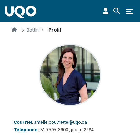
Aller au contenu principal
Ouvr
Accueil
Bottin
Profil
Courriel
:
amelie.couvrette@uqo.ca
Téléphone
: 819 595-3900 , poste 2294