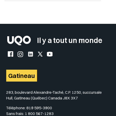
Il y a tout un monde
Facebook de l'UQO
Instagram de l'UQO
LinkedIn de l'UQO
X (Twitter) de l'UQO
YouTube de l'UQO
Gatineau
283, boulevard Alexandre-Taché, C.P. 1250, succursale
Hull, Gatineau (Québec) Canada J8X 3X7
Téléphone:
819 595-3900
Sans frais:
1 800 567-1283