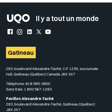
Il y a tout un monde
Facebook de l'UQO
Instagram de l'UQO
LinkedIn de l'UQO
X (Twitter) de l'UQO
YouTube de l'UQO
Gatineau
283, boulevard Alexandre-Taché, C.P. 1250, succursale
Hull, Gatineau (Québec) Canada J8X 3X7
Téléphone:
819 595-3900
Sans frais:
1 800 567-1283
Pavillon Alexandre-Taché
283, boulevard Alexandre-Taché, Gatineau (Québec)
J8X 3X7