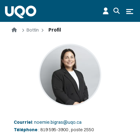
Aller au contenu principal
Ouvr
Accueil
Bottin
Profil
Courriel
:
noemie.bigras@uqo.ca
Téléphone
: 819 595-3900 , poste 2550