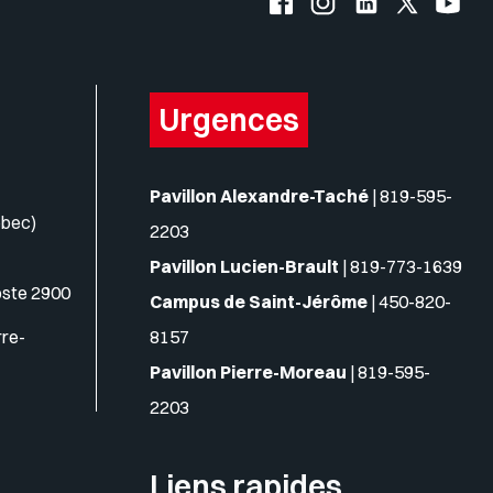
Urgences
Pavillon Alexandre-Taché
|
819-595-
ébec)
2203
Pavillon Lucien-Brault
|
819-773-1639
oste 2900
Campus de Saint-Jérôme
|
450-820-
rre-
8157
Pavillon Pierre-Moreau
|
819-595-
2203
Liens rapides