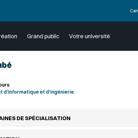
Car
réation
Grand public
Votre université
ubé
ours
d'informatique et d'ingénierie
INES DE SPÉCIALISATION