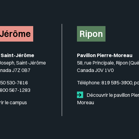
-Jérôme
Ripon
 Saint-Jérôme
Pavillon Pierre-Moreau
-Joseph, Saint-Jérôme
58, rue Principale, Ripon (Qu
anada J7Z 0B7
Canada J0V 1V0
50 530-7616
Téléphone:
819 595-3900, p
 800 567-1283
Découvrir le pavillon Pie
ir le campus
Moreau