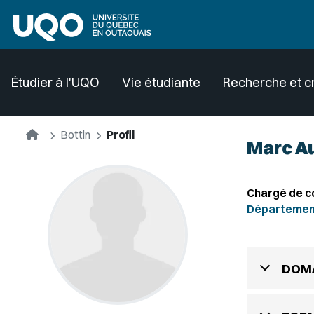
Aller au contenu principal
Étudier à l'UQO
Vie étudiante
Recherche et c
Accueil
Bottin
Profil
Marc A
Chargé de c
Département 
DOMA