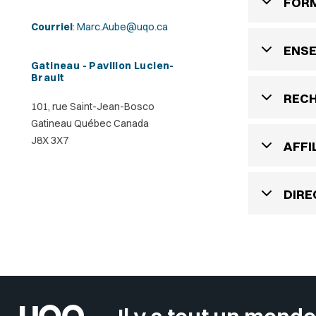
FOR
Courriel
:
Marc.Aube@uqo.ca
ENS
Gatineau - Pavillon Lucien-
Brault
REC
101, rue Saint-Jean-Bosco
Gatineau Québec Canada
J8X 3X7
AFFI
DIRE