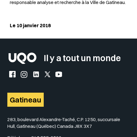
responsable analyse et recherche à la Ville de Gatineau.
Le 10 janvier 2018
Il y a tout un monde
Facebook de l'UQO
Instagram de l'UQO
LinkedIn de l'UQO
X (Twitter) de l'UQO
YouTube de l'UQO
Gatineau
283, boulevard Alexandre-Taché, C.P. 1250, succursale
Hull, Gatineau (Québec) Canada J8X 3X7