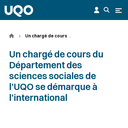
Aller au contenu principal
Ouvr
Accueil
Un chargé de cours du Département des sciences sociales de l’UQO se démarque à l’international
Un chargé de cours du
Département des
sciences sociales de
l’UQO se démarque à
l’international