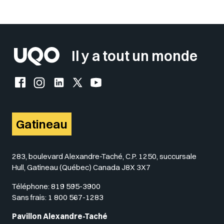
Il y a tout un monde
Facebook de l'UQO
Instagram de l'UQO
LinkedIn de l'UQO
X (Twitter) de l'UQO
YouTube de l'UQO
Gatineau
283, boulevard Alexandre-Taché, C.P. 1250, succursale
Hull, Gatineau (Québec) Canada J8X 3X7
Téléphone:
819 595-3900
Sans frais:
1 800 567-1283
Pavillon Alexandre-Taché