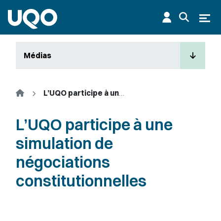
Aller au contenu principal
Ouvr
Médias
Accueil
L’UQO participe à une simulation de négociations constitutionnelles
L’UQO participe à une
simulation de
négociations
constitutionnelles