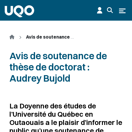
Aller au contenu principal
Ouvr
Accueil
Avis de soutenance de thèse de doctorat : Audrey Bujold
Avis de soutenance de
thèse de doctorat :
Audrey Bujold
La Doyenne des études de
l’Université du Québec en
Outaouais a le plaisir d’informer le
public qu’une soutenance de