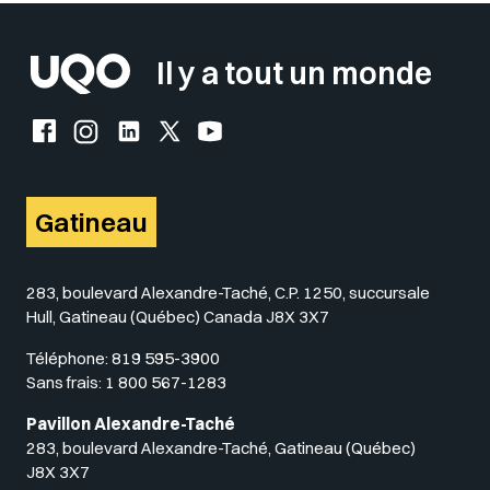
Il y a tout un monde
Facebook de l'UQO
Instagram de l'UQO
LinkedIn de l'UQO
X (Twitter) de l'UQO
YouTube de l'UQO
Gatineau
283, boulevard Alexandre-Taché, C.P. 1250, succursale
Hull, Gatineau (Québec) Canada J8X 3X7
Téléphone:
819 595-3900
Sans frais:
1 800 567-1283
Pavillon Alexandre-Taché
283, boulevard Alexandre-Taché, Gatineau (Québec)
J8X 3X7