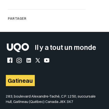
Il y a tout un monde
Facebook de l'UQO
Instagram de l'UQO
LinkedIn de l'UQO
X (Twitter) de l'UQO
YouTube de l'UQO
Gatineau
283, boulevard Alexandre-Taché, C.P. 1250, succursale
Hull, Gatineau (Québec) Canada J8X 3X7