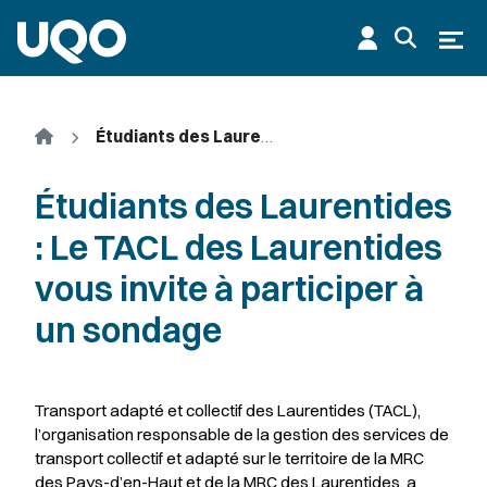
Aller au contenu principal
Ouvr
Accueil
Étudiants des Laurentides : Le TACL des Laurentides vous invite à participer à un sondage
Étudiants des Laurentides
: Le TACL des Laurentides
vous invite à participer à
un sondage
Transport adapté et collectif des Laurentides (TACL),
l’organisation responsable de la gestion des services de
transport collectif et adapté sur le territoire de la MRC
des Pays-d’en-Haut et de la MRC des Laurentides, a