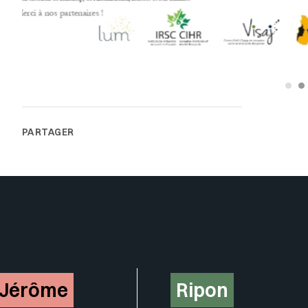
-Jérôme
Ripon