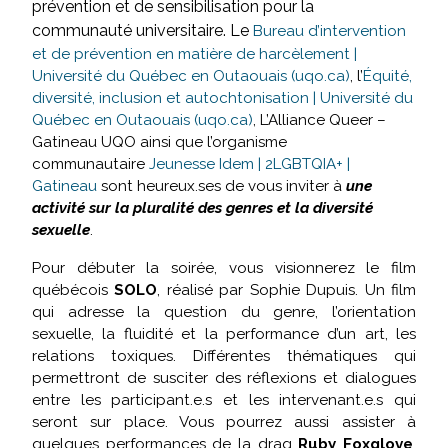
prévention et de sensibilisation pour la
communauté universitaire. Le
Bureau d’intervention
et de prévention en matière de harcèlement |
Université du Québec en Outaouais (uqo.ca)
, l’
Équité,
diversité, inclusion et autochtonisation | Université du
Québec en Outaouais (uqo.ca)
, L’Alliance Queer –
Gatineau UQO ainsi que l’organisme
communautaire
Jeunesse Idem | 2LGBTQIA+ |
Gatineau
sont heureux.ses de vous inviter à
une
activité sur la pluralité des genres et la diversité
sexuelle
.
Pour débuter la soirée, vous visionnerez le film
québécois
SOLO
, réalisé par Sophie Dupuis. Un film
qui adresse la question du genre, l’orientation
sexuelle, la fluidité et la performance d’un art, les
relations toxiques. Différentes thématiques qui
permettront de susciter des réflexions et dialogues
entre les participant.e.s et les intervenant.e.s qui
seront sur place. Vous pourrez aussi assister à
quelques performances de la drag
Ruby Foxglove
,