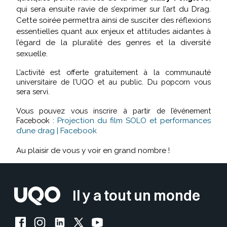
qui sera ensuite ravie de s’exprimer sur l’art du Drag.
Cette soirée permettra ainsi de susciter des réflexions
essentielles quant aux enjeux et attitudes aidantes à
l’égard de la pluralité des genres et la diversité
sexuelle.
L’activité est offerte gratuitement à la communauté
universitaire de l’UQO et au public. Du popcorn vous
sera servi.
Vous pouvez vous inscrire à partir de l’événement
Facebook :
Projection du film SOLO et performances
d’une drag | Facebook
Au plaisir de vous y voir en grand nombre !
Il y a tout un monde
Facebook de l'UQO
Instagram de l'UQO
LinkedIn de l'UQO
X (Twitter) de l'UQO
YouTube de l'UQO