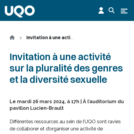
Aller au contenu principal
Ouvr
Accueil
Invitation à une activité sur la pluralité des genres et la diversité sexuelle
Invitation à une activité
sur la pluralité des genres
et la diversité sexuelle
Le mardi 26 mars 2024, à 17h | À l’auditorium du
pavillon Lucien-Brault
Différentes ressources au sein de l’UQO sont ravies
de collaborer et d’organiser une activité de