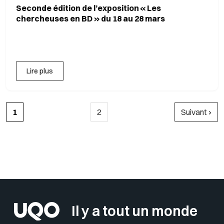
Seconde édition de l’exposition « Les
chercheuses en BD » du 18 au 28 mars
Lire plus
Page courante
Page
Page suivan
1
2
Suivant ›
Retour à Recherche et création
Il y a tout un monde