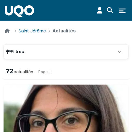
Aller au contenu principal
Ouvr
Saint-Jérôme
Actualités
Filtres
72
actualités
— Page 1
Récent
Ancien
TRI :